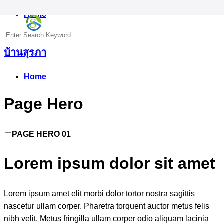
Skip
Home
S
to
Search
content
for:
บ้านสุรภา
Home
Page Hero
PAGE HERO 01
Lorem ipsum dolor sit amet
Lorem ipsum amet elit morbi dolor tortor nostra sagittis
nascetur ullam corper. Pharetra torquent auctor metus felis
nibh velit. Metus fringilla ullam corper odio aliquam lacinia