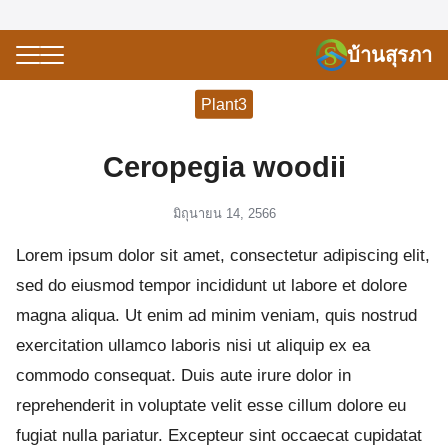
Skip
to
S
บ้านสุรภา
Search
content
for:
Plant3
e
Ceropegia woodii
มิถุนายน 14, 2566
Lorem ipsum dolor sit amet, consectetur adipiscing elit,
sed do eiusmod tempor incididunt ut labore et dolore
magna aliqua. Ut enim ad minim veniam, quis nostrud
exercitation ullamco laboris nisi ut aliquip ex ea
commodo consequat. Duis aute irure dolor in
reprehenderit in voluptate velit esse cillum dolore eu
fugiat nulla pariatur. Excepteur sint occaecat cupidatat