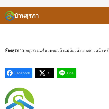
Skip
to
S
บ้านสุรภา
content
S
e
fo
e
ห้องสุรภา 3
อยู่บริเวณชั้นบนของบ้านมีห้องน้ำ อ่างล้างหน้า คร
Facebook
X
Line
S